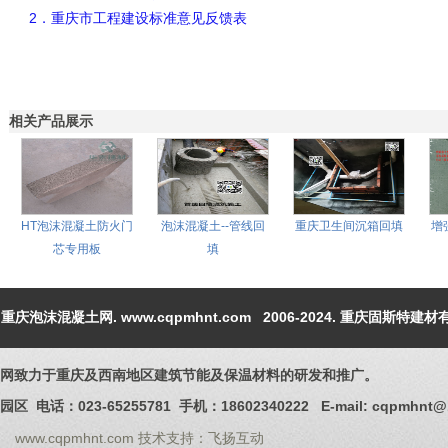
2．重庆市工程建设标准意见反馈表
相关产品展示
HT泡沫混凝土防火门
泡沫混凝土--管线回
重庆卫生间沉箱回填
增
芯专用板
填
重庆泡沫混凝土网
.
www.cqpmhnt.com
2006-2024. 重庆固斯特
网致力于重庆及西南地区建筑节能及保温材料的研发和推广。
023-65255781 手机：18602340222 E-mail: cqpmhnt@1
www.cqpmhnt.com
技术支持：飞扬互动